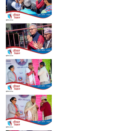
Preview
Preview
Preview
Preview