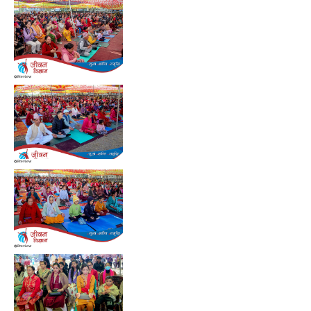
Preview
Preview
Preview