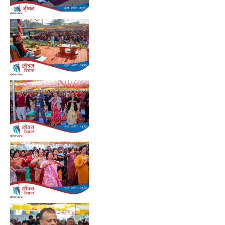
Preview
Preview
Preview
Preview