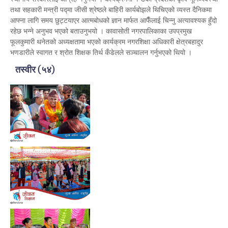
तथा सहकारी मन्त्री पद्मा जीसी श्रेष्ठले बाहिरी कार्यबोझले थिचिएको व्यस्त दैनिकमा
आफ्ना लागि समय छुट्टयाएर आत्मबोधको ज्ञान मार्फत आफैँलाई चिन्नु अत्यावश्यक हुँदो
रहेछ भन्ने अनुभव भएको बताउनुभयो । कावासोती नगरपालिकाका उपप्रमुख
फूलकुमारी थनेतको अध्यक्षतामा भएको कार्यक्रम नगरशिक्षा अधिकारी क्षेत्रबहादुर
भणडारीले स्वागत र श्रोत शिक्षक तिर्थ कँडेलले सञ्चालन गर्नुभएको थियो ।
तस्वीर
(
५४
)
Preview
Preview