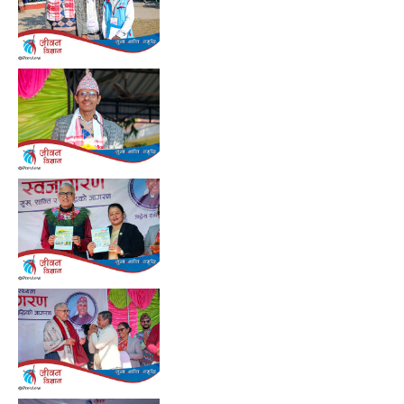
Preview
Preview
Preview
Preview