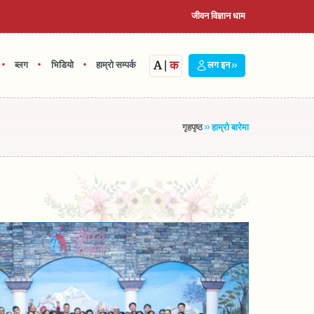
जीवन विज्ञान धाम
A
|
क
•
•
•
ब्लग
भिडियो
हाम्रो सम्पर्क
लग इन
गृहपृष्ठ
हाम्रो बारेमा