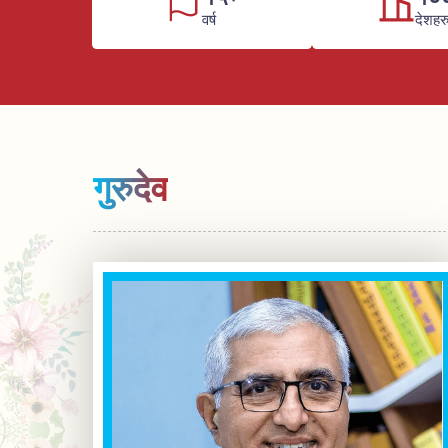
वर्ष
देशहर
गुरुदेव