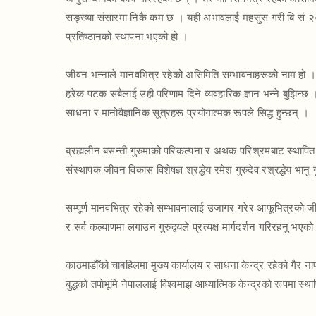
सङ्ख्या संसारमा निकै कम छ । यही अभावलाई महसुस गरी बि सं २
प्रतिष्ठानको स्थापना भएको हो ।
जीवन भन्नाले मानवभित्र रहेको असिमिति सम्भावनाहरूको नाम हो । भ
हरेक पटक सबैलाई उही परिणाम दिने व्यवहारिक ज्ञान भन्ने बुझिन्छ ।
साधना र मानोवैज्ञानिक सूत्रहरू प्रयोगात्मक रूपले सिद्ध हुन्छन् ।
ब्रह्मलीन बसन्ती गुरुमाको परिकल्पना र अथक परिश्रमबाट स्थापित
संस्थापक जीवन विकास विशेषज्ञ श्रद्धेय रमेश गुरुदेव रश्रद्धेय भानु गु
सम्पूर्ण मानवभित्र रहेको सम्भावनालाई उजागर गरेर आफूभित्रको जीव
र सर्व कल्याणमा लगाउन गुरुद्वयले प्रत्यक्ष मार्गदर्शन गरिरहनु भएक
काठमाडौँको चाबहिलमा मुख्य कार्यालय र साधना केन्द्र रहेको गैर न
बुद्धको तपोभूमि नेपाललाई विश्वमाझ आध्यात्मिक केन्द्रको रूपमा स्थापि