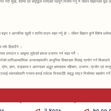
र गरी सुख, शान्ति एवं समृद्धिले भरिएको नवयुग निर्माण गर्नु नै जीवन विज्ञानको मूल लक
 बढ्न र आन्तरिक खुसी र शान्ति पाउन मद्दत गर्नु हो । जीवन विज्ञान कुनै विशेष धर्ममा
 तर्फ हिडाउँने ।
्ता लगाउन र आफूमा लुकेको क्षमता उजागर गर्न मद्दत गर्ने ।
गर्नको लागिआध्यात्मिक अभ्यासहरूसँग आधुनिक विचारहरू मिसाइ प्रयोग गर्न सिकाउने
वास, प्रेम, ज्ञान, सङ्कल्प र आनन्दका अद्भुत क्षमताहरू पहिचान, उजागर, प्रयोग एवं सन
्रलाई ध्यानकोलागि गन्तव्य बनाई पर्यटक भित्र्याउँदै समृद्ध राष्ट्र निर्माणमा सहयोग गर्न
०+
२,४००+
५०,००,