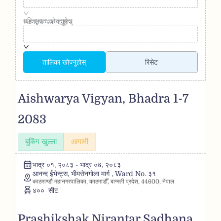
महिनाबाट खोज्नुहोस्
स्थानद्वारा फेला पार्नुहोस्
स्थानबाट खोज्नुहोस्
तालिका खोज्नुहोस्
रिसेट
Aishwarya Vigyan, Bhadra 1-7
2083
बुकिंग खुल्ला
आगामी
भाद्र ०१, २०८३ - भाद्र ०७, २०८३
आनन्द ईभेन्ट्स, भीमसेनगोला मार्ग , Ward No. ३१
काठमाण्डौं महानगरपालिका, काठमाडौँ, बाग्मती प्रदेश, 44600, नेपाल
४००
सीट
Prashikshak Nirantar Sadhana,