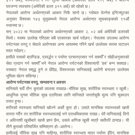
६११ अर्ब), परम्परागत र निः शुल्क औषधि (अमेरिकी डलर ५१९ अर्ब) र आरोग्य
घरजग्गा व्यवसाय (अमेरिकी डलर ३११ अर्ब) को रहेको छ।
नेपालको आरोग्य अर्थतन्त्रको आकार निकै सानो छ। ग्लोबल वेल्नेस इन्टिच्युटका
अनुसार विश्वका १४३ मुलुकमध्ये नेपाल आरोग्य अर्थतन्त्र सूचकाङ्कको ९१औं
स्थानमा छ।
सन् २०२२ मा नेपालको आरोग्य अर्थतन्त्रको आकार २. ०२ अर्ब अमेरिकी डलरको
थियो। यसमा उल्लेख गरिएका सबै प्रकारका खर्च पर्दछन्। नेपालमा उपलब्ध आरोग्य
पर्यटनका वस्तु र सेवाले आरोग्यका अन्य आयाममा गरिने खर्च उल्लेख्य रूपमा घटाउन
मदत गर्दछन्।
हामीले यसको ब्राण्डिङ, प्रवर्द्धन र पर्याप्त प्रचारप्रसार गर्न सक्यौँ र सोहीअनुसारको
सेवा प्रदान गर्न सक्यौँ भने नेपाल आरोग्य पर्यटनको विश्वव्यापी ‘हब’ बन्न सक्दछ।
यसबाट नेपाल समृद्ध हुने त छँदैछ, विश्वभरका मानिसलाई आरोगी बनाउन उल्लेख्य
भूमिका खेल्न सकिन्छ।
आरोग्य पर्यटनका वस्तु, सम्भावना र अवसर
मानिसले सधैँ तीन कुराको लालसा राख्दछ–भौतिक सुख, शारीरिक स्वस्थता र खुसी।
आधुनिक युगमा भौतिक सुख प्राप्तिका लागि मानिसले जस्तोसुकै मूल्य पनि चुकाउन
तयार हुन्छ।
शरीरको स्वस्थता मानिसले खोज्ने अर्को कुरा हो। उसले मानसिक स्वास्थ्यको खासै
वास्ता गर्दैन तर शारीरिक स्वस्थतालाई भने प्राथमिकतामा राख्छ। धेरै मानिसलाई दिगो
र अविनाशी खुसीबारे खासै ज्ञान छैन, उसले क्षणिक खुसी मात्रै सर्वोपरि ठान्दछ। यी
तीनै कुराको परिमार्जित सम्मिश्रण हो–आरोग्य।
हामीलाई भौतिक सुख पनि चाहिन्छ, शारीरिक स्वस्थता मात्र पर्याप्त हुँदैन, मानसिक