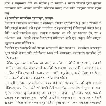
खोज र अनुसन्धान पनि गर्न सकिन्छ। यी संस्कृति र सम्पदा विश्वको हरेक कुनाका
पर्यटकका लागि अत्यन्त आकर्षक पर्यटकीय सम्पदा तथा खोज केन्द्रका रूपमा रहेका
छन्।
५) सामाजिक जनजीवन, रहनसहन, व्यवहार
नेपालीको सामाजिक जनजीवन र रहनसहन विशिष्ट प्रकृतिको छ। धर्म र संस्कृति नै
विविधतापूर्ण भएकाले पनि यहाँको जनजीवन र रहनसहनलाई विविधतापूर्ण बनेका छन्।
विविध खाले सामाजिक मूल्य, मान्यता र परम्परा भए पनि एक आपसमा द्वेष, राग र
उपेक्षाभाव छैन। यसले नेपाल विश्वभरका पर्यटकका लागि एक अनुपम विविधतायुक्त
मुलुकका रूपमा परिचित छ।
नेपालीले एक अर्काप्रति गर्ने व्यवहार अन्यत्रको भन्दा फरक छ। नेपालीहरू जस्तोसुकै
दुःख परेको बेलामा पनि अतिथिलाई आदर गर्ने स्वभावबाट पर्यटकहरू प्रभावित हुने
गरेका छन्।
विविध प्रकारका सामाजिक रहनसहन, जनजीवन र रीतिले मात्र होइन, सबैलाई
आत्मीय र आदरणीय व्यवहार गर्ने नेपालीको स्वभाव पर्यटकका लागि इन्द्रीय आनन्द र
मानसिक शान्ति प्राप्त गर्ने माध्यम बन्दछ। त्यति मात्र होइन, यसले सोचाइमा परिवर्तन
गर्न र अरूसँगको व्यवहारमा सुधार गर्न समेत मद्दत गर्दछ।
३.६ कृषि उत्पादन, खाद्यशैली र स्वच्छ पानी, वन पैदावार नेपालको कृषि प्रणाली
विशिष्ट प्रकारको छ। खेती गर्ने आफ्नै शैली मात्र होइन, उच्च हिमाली भूभागमा समथर
भूमिमा उत्पादन हुने खाद्यवस्तु उत्पादन हुन्छ। जुम्लामा दुई हजार ५०० मिटरको
उचाइमा धान उत्पादन हुन्छ। यहाँको खाद्यशैली स्वस्थकर छ। परम्परागत र रैथाने
खाद्यान्न पौष्टिक र स्वस्थकर छन्। विविध प्रकारका मसलाजन्य पदार्थको उत्पादनले