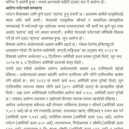
मानिस नै आरोगी हुन्छ। तसर्थ आनन्दको बाहिरी प्रकट रूप नै आरोग्य हो।
आरोग्य पर्यटनको सम्भावना
पर्यटन विकासका लागि कुनै एउटा ‘ब्राण्ड’ हुनु जरूरी छ। हालसम्म हामीले प्रकृतिलाई
मात्र अघि सार्दै आयौं। नेपालको प्राकृतिक सौन्दर्य र सामाजिक–सांस्कृतिक
सम्पदालाई नै पर्यटनको मूल स्रोतका रूपमा प्रचारप्रसार गर्दै आयौं तर कुनै मूल तत्त्व
अर्थात् ‘ब्राण्ड’ लाई भने आधार बनाएनौं। हामीले नेपालको पर्यटनको साँच्चिकै विकास
गर्ने हो भने एउटा ‘ब्राण्ड’ आवश्यक हुन्छ, जुन आरोग्य हो।
विश्वमा आरोग्य अर्थतन्त्रको आकार बर्सेनि बढ्दो छ। ग्लेबल वेल्नेस् इन्ष्टिच्युटले
प्रकाशन गरेको ‘दि वेल्नेस भकोनोमी: कन्ट्री र्‍याङ्किङ’ का अनुसार सन् २०२२ मा
विश्वको आरोग्य अर्थतन्त्र ५.६ ट्रिलियन अमेरिकी डलर बराबर पुगेको थियो, जुन सन्
२०१४ मा ३. ४ ट्रिलियन अमेरिकी डलरको मात्र थियो।
यसरी आठ वर्षको अवधिमा आरोग्य अर्थथन्त्रको आकार ६४ प्रतिशतले बढेको
देखिन्छ। अर्थतन्त्रको आकार बढेसँगै आरोग्य प्राप्तिका लगि गरिने प्रतिव्यक्ति खर्चमा
पनि बढेको छ। सन् २०२२ मा यस्तो खर्च ७०६ अमेरिकी डलर पुगेको थियो, जुन
प्रतिव्यक्ति स्वास्थ्य सेवामा गरिने खर्च (७११ अमेरिकी डलर) कै हाराहारीमा रहेको
थियो। अझ उत्तर अमेरिकाको प्रतिव्यक्ति आरोग्य खर्च ५,१०८ अमेरिकी डलर पुगेको
छ। यसबाट आरोग्य व्यवसाय र उद्योगको विस्तार व्यापक रूपमा भइरहेको देखिन्छ।
आरोग्य अर्थतन्त्रमा सबैभन्दा बढी योगदान व्यक्तिगत हेरचाह र सौन्दर्य (अमेरिकी डलर
१,०८९ अर्ब) को छ भने त्यसपछि क्रमशः स्वस्थकर खाना, पौष्टिकता र वजन कम गर्न
(अमेरिकी डलर १,०७९ अर्ब), शारीरिक व्यायाम (अमेरिकी डलर ९७६ अर्ब), आरोग्य
पर्यटन (अमेरिकी डलर ६५१ अर्ब), जनस्वास्थ्य, निरोधात्मक र औषधि (अमेरिकी डलर