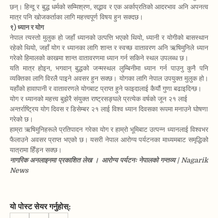
छन्। हिन्दू र बुद्ध धर्मको सम्मिश्रण, सद्भाव र एक अर्काप्रतिको आदरभाव अनि अपनत्व
मात्र पनि खोजकर्ताका लागि महत्त्वपूर्ण विषय हुन सक्दछ।
९) ध्यान र योग
नेपाल त्यस्तो मुलुक हो जहाँ ध्यानको उत्पत्ति भएको थियो, ध्यानी र योगीको बासस्थान
रहेको थियो, जहाँ योग र ध्यानका लागि शान्त र स्वच्छ वातावरण अनि ऋषिमुनिले ध्यान
गरेको हिमालको काखमा शान्त वातावरणमा ध्यान गर्न सकिने स्थल उपलब्ध छ।
यति मात्र होइन, भगवान् बुद्धको जन्मस्थल लुम्बिनीमा ध्यान गर्न पाउनु कुनै पनि
व्यक्तिका लागि विरलै पाइने अवसर हुन सक्छ। योगका लागि नेपाल उपयुक्त मुलुक हो।
यहाँको हावापानी र वातावरणले योगबाट प्राप्त हुने फाइदालाई कैयौं गुणा बढाइदिन्छ।
योग र ध्यानको महत्त्व बुझेरै संयुक्त राष्ट्रसङ्घले प्रत्येक वर्षको जून २१ लाई
अन्तर्राष्ट्रिय योग दिवस र डिसेम्बर २१ लाई विश्व ध्यान दिवसका रूपमा मनाउने घोषणा
गरेको छ।
हाम्रा ऋषिमुनिहरूले प्रतिपादन गरेका योग र हाम्रो भूमिबाट उत्पन्न ध्यानलाई विश्वभर
फैलाउने अवसर प्राप्त भएको छ। यसरी नेपाल आरोग्य पर्यटनका माध्यमबाट समृद्धिको
यात्रामा हिँड्न सक्छ।
नागरिक अनलाइनमा प्रकाशित लेख ।
आरोग्य पर्यटनः नेपालको गन्तव्य | Nagarik
News
यो पोस्ट सेयर गर्नुहोस्
: