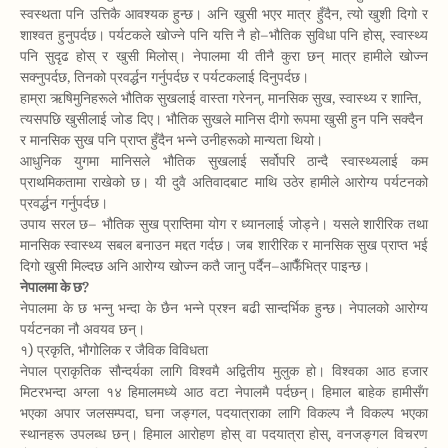
स्वस्थता पनि उत्तिकै आवश्यक हुन्छ। अनि खुसी भएर मात्र हुँदैन, त्यो खुशी दिगो र
शाश्वत हुनुपर्दछ। पर्यटकले खोज्ने पनि यत्ति नै हो–भौतिक सुविधा पनि होस्, स्वास्थ्य
पनि सुदृढ होस् र खुसी मिलोस्। नेपालमा यी तीनै कुरा छन् मात्र हामीले खोज्न
सक्नुपर्दछ, तिनको प्रवर्द्धन गर्नुपर्दछ र पर्यटकलाई दिनुपर्दछ।
हाम्रा ऋषिमुनिहरूले भौतिक सुखलाई वास्ता गरेनन्, मानसिक सुख, स्वास्थ्य र शान्ति,
त्यसपछि खुसीलाई जोड दिए। भौतिक सुखले मानिस दीगो रूपमा खुसी हुन पनि सक्दैन
र मानसिक सुख पनि प्राप्त हुँदैन भन्ने उनीहरूको मान्यता थियो।
आधुनिक युगमा मानिसले भौतिक सुखलाई सर्वोपरि ठान्दै स्वास्थ्यलाई कम
प्राथमिकतामा राखेको छ। यी दुवै अतिवादबाट माथि उठेर हामीले आरोग्य पर्यटनको
प्रवर्द्धन गर्नुपर्दछ।
उपाय सरल छ– भौतिक सुख प्राप्तिमा योग र ध्यानलाई जोड्ने। यसले शारीरिक तथा
मानसिक स्वास्थ्य सबल बनाउन मद्दत गर्दछ। जब शारीरिक र मानसिक सुख प्राप्त भई
दिगो खुसी मिल्दछ अनि आरोग्य खोज्न कतै जानु पर्दैन–आफैँभित्र पाइन्छ।
नेपालमा के छ?
नेपालमा के छ भन्नु भन्दा के छैन भन्ने प्रश्न बढी सान्दर्भिक हुन्छ। नेपालको आरोग्य
पर्यटनका नौ अवयव छन्।
१) प्रकृति, भौगोलिक र जैविक विविधता
नेपाल प्राकृतिक सौन्दर्यका लागि विश्वमै अद्वितीय मुलुक हो। विश्वका आठ हजार
मिटरभन्दा अग्ला १४ हिमालमध्ये आठ वटा नेपालमै पर्दछन्। हिमाल बाहेक हामीसँग
भएका अपार जलसम्पदा, घना जङ्गल, पदयात्राका लागि विकल्प नै विकल्प भएका
स्थानहरू उपलब्ध छन्। हिमाल आरोहण होस् वा पदयात्रा होस्, वनजङ्गल विचरण