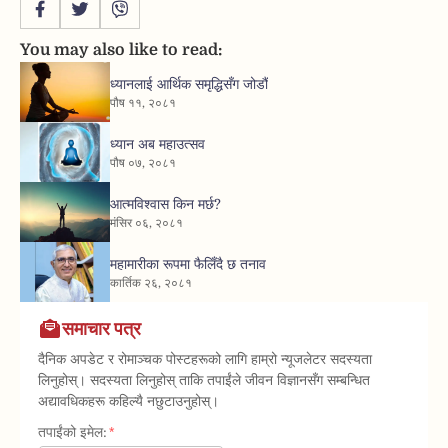
You may also like to read:
ध्यानलाई आर्थिक समृद्धिसँग जोडौं
पौष ११, २०८१
ध्यान अब महाउत्सव
पौष ०७, २०८१
आत्मविश्वास किन मर्छ?
मंसिर ०६, २०८१
महामारीका रूपमा फैलिँदै छ तनाव
कार्तिक २६, २०८१
समाचार पत्र
दैनिक अपडेट र रोमाञ्चक पोस्टहरूको लागि हाम्रो न्यूजलेटर सदस्यता
लिनुहोस्। सदस्यता लिनुहोस् ताकि तपाईंले जीवन विज्ञानसँग सम्बन्धित
अद्यावधिकहरू कहिल्यै नछुटाउनुहोस्।
तपाईंको इमेल: