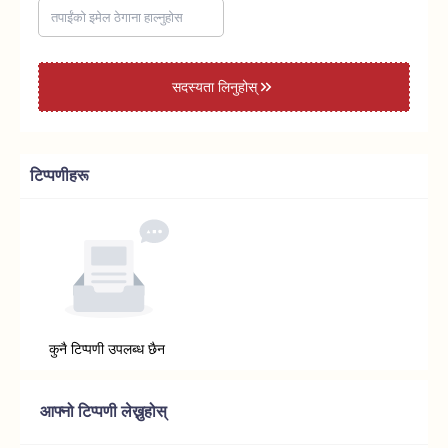
सदस्यता लिनुहोस्
टिप्पणीहरू
कुनै टिप्पणी उपलब्ध छैन
आफ्नो टिप्पणी लेख्नुहोस्