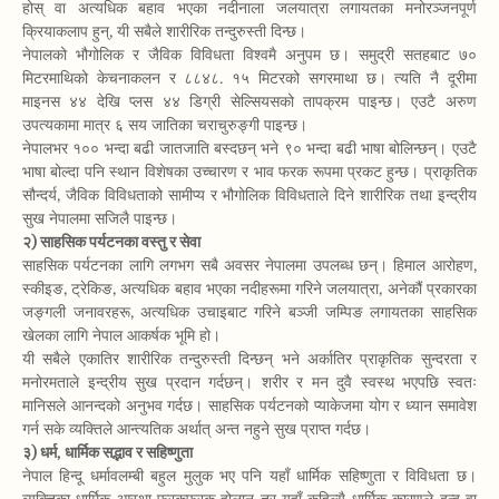
होस् वा अत्यधिक बहाव भएका नदीनाला जलयात्रा लगायतका मनोरञ्जनपूर्ण
क्रियाकलाप हुन्, यी सबैले शारीरिक तन्दुरुस्ती दिन्छ।
नेपालको भौगोलिक र जैविक विविधता विश्वमै अनुपम छ। समुद्री सतहबाट ७०
मिटरमाथिको केचनाकलन र ८८४८. १५ मिटरको सगरमाथा छ। त्यति नै दूरीमा
माइनस ४४ देखि प्लस ४४ डिग्री सेल्सियसको तापक्रम पाइन्छ। एउटै अरुण
उपत्यकामा मात्र ६ सय जातिका चराचुरुङ्गी पाइन्छ।
नेपालभर १०० भन्दा बढी जातजाति बस्दछन् भने ९० भन्दा बढी भाषा बोलिन्छन्। एउटै
भाषा बोल्दा पनि स्थान विशेषका उच्चारण र भाव फरक रूपमा प्रकट हुन्छ। प्राकृतिक
सौन्दर्य, जैविक विविधताको सामीप्य र भौगोलिक विविधताले दिने शारीरिक तथा इन्द्रीय
सुख नेपालमा सजिलै पाइन्छ।
२) साहसिक पर्यटनका वस्तु र सेवा
साहसिक पर्यटनका लागि लगभग सबै अवसर नेपालमा उपलब्ध छन्। हिमाल आरोहण,
स्कीइङ, ट्रेकिङ, अत्यधिक बहाव भएका नदीहरूमा गरिने जलयात्रा, अनेकौं प्रकारका
जङ्गली जनावरहरू, अत्यधिक उचाइबाट गरिने बञ्जी जम्पिङ लगायतका साहसिक
खेलका लागि नेपाल आकर्षक भूमि हो।
यी सबैले एकातिर शारीरिक तन्दुरुस्ती दिन्छन् भने अर्कातिर प्राकृतिक सुन्दरता र
मनोरमताले इन्द्रीय सुख प्रदान गर्दछन्। शरीर र मन दुवै स्वस्थ भएपछि स्वतः
मानिसले आनन्दको अनुभव गर्दछ। साहसिक पर्यटनको प्याकेजमा योग र ध्यान समावेश
गर्न सके व्यक्तिले आन्त्यतिक अर्थात् अन्त नहुने सुख प्राप्त गर्दछ।
३) धर्म, धार्मिक सद्भाव र सहिष्णुता
नेपाल हिन्दू धर्मावलम्बी बहुल मुलुक भए पनि यहाँ धार्मिक सहिष्णुता र विविधता छ।