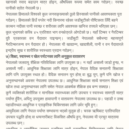
खानाको स्वाद बढाउन मात्र होइन, औषधिका रूपमा समेत काम गर्दछन्। स्वच्छ
पानीको स्रोत नेपालमै छ।
नेपालका हिमालले विश्वको कुल जनसङ्ख्याको ठूलो हिस्साको पानीको आवश्यकता पूरा
गर्दछन्। हिमालको हिउँ पग्लेर नदी किनारमा रहेका जडीबुटीको पौष्टिकता लिँदै बहने
कञ्चन नदीका पानी स्वच्छ र शरीरका लागि आवश्यक खनिज तत्त्वले भरिएका छन्।
कूल भूभागको करिब ४५ प्रतिशत भाग वनक्षेत्रले ओगटेको छ। यहाँ टिम्बर र गैरटिम्बर
दुवै प्रकारका वन पैदावार पाइन्छन्। जडीबुटी नेपालको सबैभन्दा महत्त्वपूर्ण
गैरटिम्बरजन्य वन पैदावार हो। नेपालका यी खाद्यान्न, खाद्यशैली, पानी र वन पैदावारले
इन्द्रीय सुख र शारीरिक स्वस्थता प्रदान गर्दछन्।
७) शिक्षा, स्वास्थ्य र खेल पर्यटनका लागि अनुकूल वातावरण
नेपालको जलवायु शैक्षिक गतिविधिका लागि उपयुक्त छ। न यहाँ असाध्यै जाडो हुन्छ, न
असाध्यै गर्मी। आधुनिक शिक्षाका लागि मात्र होइन, नेपाल वैदिक सनातनी शिक्षाका
लागि पनि उपयुक्त स्थल हो। वैदिक सनातन युग होस् वा बुद्ध युग, कुनै पनि खोज र
अनुसन्धानको अवसर नेपालमा उपलब्ध छ। आधुनिक शिक्षाका साथै सनातन शिक्षा एवं
खोज तथा अनुसन्धानका लागि समेत नेपाल आकर्षक शैक्षिक हब बन्न सक्दछ।
कुनै व्यक्तिको शारीरिक र मानसिक स्वास्थ्यका लागि उपचार र स्वास्थ्य सामग्री मात्र
पर्याप्त हुँदैन, अपितु उपयुक्त हावापानी र वातावरण नेपालमा उपलब्ध छ। पहाडी र उच्च
पहाडीस्थल आधुनिक र प्राकृतिक चिकित्साका लागि उर्वर भूमि हुन्।
आयुर्वेदका लागि नेपाल पर्याप्त सम्भावना भएको मुलुक हो। चरक ऋषिबाट प्रतिपादित
उपचार पद्धति होस् वा धन्वन्तरीबाट विकसित औषधि हुन्, नेपालमा यी प्रचुर मात्रामा
उपलब्ध छन्।