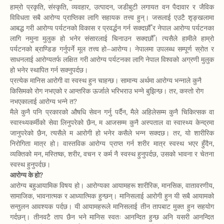
हाम्रो प्रकृति, संस्कृति, व्यवहार, उत्पादन, जडीबुटी लगायत वन पैदावार र जैविक
विविधता सबै आरोग्य प्राप्तिका लागि सहायक तत्त्व हुन्। जसलाई एउटै शृङ्खलामा
आबद्ध गरी आरोग्य पर्यटनको विकास र प्रवर्द्धन गर्न सक्दछौँ र नेपाल आरोग्य पर्यटनका
लागि नमुना मुलुक हो भनेर संसारलाई चिनाउन सक्दछौँ। त्यसैले हामीले हाम्रो
पर्यटनको ब्राण्डिङ गर्नुपर्ने मूल तत्त्व हो–आरोग्य। नेपालमा उपलब्ध सम्पूर्ण स्रोत र
साधनलाई आरोग्यतर्फ लक्षित गरी आरोग्य पर्यटनका लागि नेपाल विश्वको अग्रणी मुलुक
हो भनेर स्थापित गर्न सक्नुपर्दछ।
प्रत्येक मानिस आरोगी वा स्वस्थ हुन चाहन्छ। सामान्य अर्थमा आरोग्य भन्नाले कुनै
किसिमको रोग नभएको र आन्तरिक ऊर्जाले भरिभराउ भन्ने बुझिन्छ। तर, कस्तो रोग
नभएकालाई आरोग्य भन्ने त?
मैले कुनै पनि प्रकारको औषधि सेवन गर्नु पर्दैन, मैले अहिलेसम्म कुनै चिकित्सक वा
स्वास्थ्यकर्मीको सेवा लिनुपरेको छैन, म आजसम्म कुनै अस्पताल वा स्वास्थ्य केन्द्रमा
जानुपरेको छैन, त्यसैले म आरोगी हो भनेर कसैले भन्न सक्दछ। तर, यो शारीरिक
निरोगिता मात्र हो। वास्तविक आरोग्य प्राप्त गर्न शरीर मात्र स्वस्थ भएर हुँदैन,
व्यक्तिको मन, मस्तिष्क, शरीर, वचन र कर्म नै स्वस्थ हुनुपर्दछ, उसको भावना र चेतना
स्वस्थ हुनुपर्दछ।
आरोग्य के हो?
आरोग्य बहुआयामिक विषय हो। आरोग्यका आयामहरू शारीरिक, मानसिक, वातावरणीय,
सामाजिक, भावनात्मक र आध्यात्मिक हुन्छन्। मानिसलाई आरोगी हुन यी सबै आयामको
सन्तुलन आवश्यक पर्दछ। यी आयामहरूले मानिसलाई तीन तापबाट मुक्त हुन सहयोग
गर्दछन्। तीनवटै ताप छैन भने मानिस स्वतः आनन्दित हुन्छ अनि यसरी आनन्दित