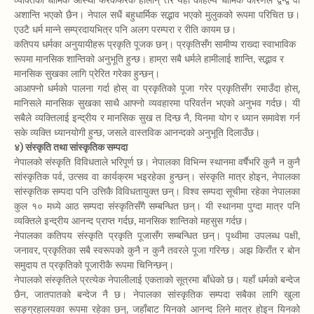
व्यक्तिका धार्मिक आस्था फरकफरक होलान् तर यहाँ कहिल्यै धार्मिक कारणले द्वन्द्व वा
अशान्ति भएको छैन। नेपाल सधैं बहुधार्मिक सद्भाव भएको मुलुकको रूपमा परिचित छ।
एउटै धर्म मान्ने सम्प्रदायभित्र पनि अलग परम्परा र रीति कायम छ।
कतिपय धर्मका अनुयायीहरू प्रकृति पूजक छन्। प्रकृतिसँग सामीप्य राख्दा स्वाभाविक
रूपमा मानसिक शान्तिको अनुभूति हुन्छ। हाम्रा सबै धर्मले हामीलाई शान्ति, सद्भाव र
मानसिक सुखका लागि प्रेरित गरेका हुन्छन्।
आआफ्नो धर्मको पालना गर्दा होस् वा प्रकृतिको पूजा गरेर प्रकृतिसँग रमाउँदा होस्,
मानिसले मानसिक सुखका साथै आफ्नो व्यवहारमा परिवर्तन भएको अनुभव गर्दछ। यी
सबैले व्यक्तिलाई इन्द्रीय र मानसिक सुख त दिन्छ नै, यिनमा योग र ध्यान समावेश गर्न
सके व्यक्ति ध्यानयोगी हुन्छ, जसले वास्तविक आनन्दको अनुभूति दिलाउँछ।
४) संस्कृति तथा सांस्कृतिक सम्पदा
नेपालको संस्कृति विविधताले भरिपूर्ण छ। नेपालका विभिन्न स्थानमा वर्षैभरि कुनै न कुनै
सांस्कृतिक पर्व, उत्सव वा कार्यक्रम भइरहेका हुन्छन्। संस्कृति मात्र होइन, नेपालका
सांस्कृतिक सम्पदा पनि उत्तिकै विविधतायुक्त छन्। विश्व सम्पदा सूचीमा रहेका नेपालका
कुल १० मध्ये आठ सम्पदा संस्कृतिसँगै सम्बन्धित छन्। यी स्थानमा पुग्दा मात्र पनि
व्यक्तिले इन्द्रीय आनन्द प्राप्त गर्दछ, मानसिक शान्तिको महसुस गर्दछ।
नेपालका कतिपय संस्कृति प्रकृति पूजासँग सम्बन्धित छन्। पृथ्वीमा उपलब्ध पक्षी,
जनावर, प्रकृतिका सबै स्वरूपको कुनै न कुनै तवरले पूजा गरिन्छ। अझ किराँत र बोन
समुदाय त प्रकृतिको पूजारीकै रूपमा चिनिन्छन्।
नेपालको संस्कृतिले प्रत्येक नेपालीलाई एकताको सूत्रमा बाँधेको छ। यहाँ धर्मको बन्देज
छैन, जातपातको बन्देज नै छ। नेपालका सांस्कृतिक सम्पदा सबैका लागि खुला
सङ्ग्रहालयका रूपमा रहेका छन्, जहाँबाट यिनको आनन्द लिने मात्र होइन यिनको