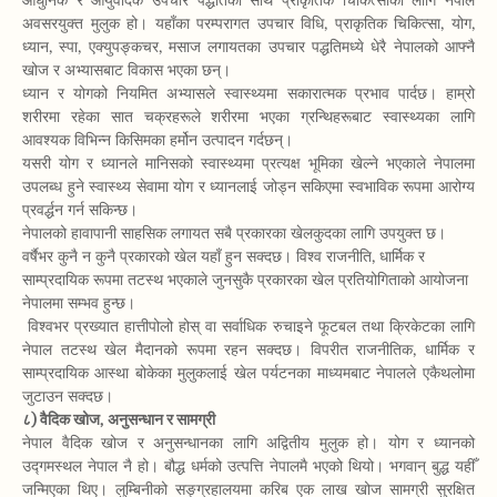
आधुनिक र आयुर्वेदिक उपचार पद्धतिका साथै प्राकृतिक चिकित्साका लागि नेपाल
अवसरयुक्त मुलुक हो। यहाँका परम्परागत उपचार विधि, प्राकृतिक चिकित्सा, योग,
ध्यान, स्पा, एक्युपङ्कचर, मसाज लगायतका उपचार पद्धतिमध्ये धेरै नेपालको आफ्नै
खोज र अभ्यासबाट विकास भएका छन्।
ध्यान र योगको नियमित अभ्यासले स्वास्थ्यमा सकारात्मक प्रभाव पार्दछ। हाम्रो
शरीरमा रहेका सात चक्रहरूले शरीरमा भएका ग्रन्थिहरूबाट स्वास्थ्यका लागि
आवश्यक विभिन्न किसिमका हर्मोन उत्पादन गर्दछन्।
यसरी योग र ध्यानले मानिसको स्वास्थ्यमा प्रत्यक्ष भूमिका खेल्ने भएकाले नेपालमा
उपलब्ध हुने स्वास्थ्य सेवामा योग र ध्यानलाई जोड्न सकिएमा स्वभाविक रूपमा आरोग्य
प्रवर्द्धन गर्न सकिन्छ।
नेपालको हावापानी साहसिक लगायत सबै प्रकारका खेलकुदका लागि उपयुक्त छ।
वर्षैभर कुनै न कुनै प्रकारको खेल यहाँ हुन सक्दछ। विश्व राजनीति, धार्मिक र
साम्प्रदायिक रूपमा तटस्थ भएकाले जुनसुकै प्रकारका खेल प्रतियोगिताको आयोजना
नेपालमा सम्भव हुन्छ।
विश्वभर प्रख्यात हात्तीपोलो होस् वा सर्वाधिक रुचाइने फूटबल तथा क्रिकेटका लागि
नेपाल तटस्थ खेल मैदानको रूपमा रहन सक्दछ। विपरीत राजनीतिक, धार्मिक र
साम्प्रदायिक आस्था बोकेका मुलुकलाई खेल पर्यटनका माध्यमबाट नेपालले एकैथलोमा
जुटाउन सक्दछ।
८) वैदिक खोज, अनुसन्धान र सामग्री
नेपाल वैदिक खोज र अनुसन्धानका लागि अद्वितीय मुलुक हो। योग र ध्यानको
उद्गमस्थल नेपाल नै हो। बौद्ध धर्मको उत्पत्ति नेपालमै भएको थियो। भगवान् बुद्ध यहीँ
जन्मिएका थिए। लुम्बिनीको सङ्ग्रहालयमा करिब एक लाख खोज सामग्री सुरक्षित