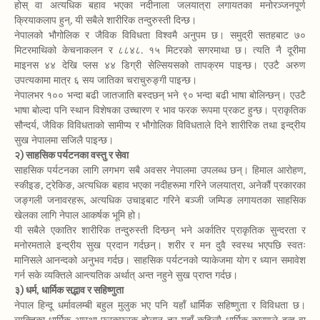
होस् वा अत्यधिक बहाव भएका नदीनाला जलयात्रा लगायतका मनोरञ्जनपूर्ण
क्रियाकलाप हुन्, यी सबैले शारीरिक तन्दुरुस्ती दिन्छ।
नेपालको भौगोलिक र जैविक विविधता विश्वमै अनुपम छ। समुद्री सतहबाट ७०
मिटरमाथिको केचनाकलन र ८८४८. १५ मिटरको सगरमाथा छ। त्यति नै दूरीमा
माइनस ४४ देखि प्लस ४४ डिग्री सेल्सियसको तापक्रम पाइन्छ। एउटै अरुण
उपत्यकामा मात्र ६ सय जातिका चराचुरुङ्गी पाइन्छ।
नेपालभर १०० भन्दा बढी जातजाति बस्दछन् भने ९० भन्दा बढी भाषा बोलिन्छन्। एउटै
भाषा बोल्दा पनि स्थान विशेषका उच्चारण र भाव फरक रूपमा प्रकट हुन्छ। प्राकृतिक
सौन्दर्य, जैविक विविधताको सामीप्य र भौगोलिक विविधताले दिने शारीरिक तथा इन्द्रीय
सुख नेपालमा सजिलै पाइन्छ।
२) साहसिक पर्यटनका वस्तु र सेवा
साहसिक पर्यटनका लागि लगभग सबै अवसर नेपालमा उपलब्ध छन्। हिमाल आरोहण,
स्कीइङ, ट्रेकिङ, अत्यधिक बहाव भएका नदीहरूमा गरिने जलयात्रा, अनेकौं प्रकारका
जङ्गली जनावरहरू, अत्यधिक उचाइबाट गरिने बञ्जी जम्पिङ लगायतका साहसिक
खेलका लागि नेपाल आकर्षक भूमि हो।
यी सबैले एकातिर शारीरिक तन्दुरुस्ती दिन्छन् भने अर्कातिर प्राकृतिक सुन्दरता र
मनोरमताले इन्द्रीय सुख प्रदान गर्दछन्। शरीर र मन दुवै स्वस्थ भएपछि स्वतः
मानिसले आनन्दको अनुभव गर्दछ। साहसिक पर्यटनको प्याकेजमा योग र ध्यान समावेश
गर्न सके व्यक्तिले आन्त्यतिक अर्थात् अन्त नहुने सुख प्राप्त गर्दछ।
३) धर्म, धार्मिक सद्भाव र सहिष्णुता
नेपाल हिन्दू धर्मावलम्बी बहुल मुलुक भए पनि यहाँ धार्मिक सहिष्णुता र विविधता छ।