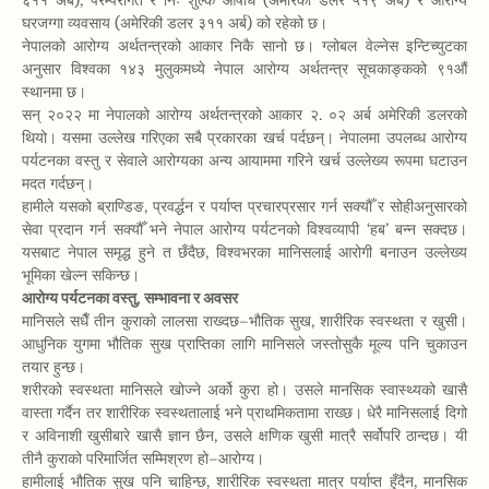
६११ अर्ब), परम्परागत र निः शुल्क औषधि (अमेरिकी डलर ५१९ अर्ब) र आरोग्य
घरजग्गा व्यवसाय (अमेरिकी डलर ३११ अर्ब) को रहेको छ।
नेपालको आरोग्य अर्थतन्त्रको आकार निकै सानो छ। ग्लोबल वेल्नेस इन्टिच्युटका
अनुसार विश्वका १४३ मुलुकमध्ये नेपाल आरोग्य अर्थतन्त्र सूचकाङ्कको ९१औं
स्थानमा छ।
सन् २०२२ मा नेपालको आरोग्य अर्थतन्त्रको आकार २. ०२ अर्ब अमेरिकी डलरको
थियो। यसमा उल्लेख गरिएका सबै प्रकारका खर्च पर्दछन्। नेपालमा उपलब्ध आरोग्य
पर्यटनका वस्तु र सेवाले आरोग्यका अन्य आयाममा गरिने खर्च उल्लेख्य रूपमा घटाउन
मदत गर्दछन्।
हामीले यसको ब्राण्डिङ, प्रवर्द्धन र पर्याप्त प्रचारप्रसार गर्न सक्यौँ र सोहीअनुसारको
सेवा प्रदान गर्न सक्यौँ भने नेपाल आरोग्य पर्यटनको विश्वव्यापी ‘हब’ बन्न सक्दछ।
यसबाट नेपाल समृद्ध हुने त छँदैछ, विश्वभरका मानिसलाई आरोगी बनाउन उल्लेख्य
भूमिका खेल्न सकिन्छ।
आरोग्य पर्यटनका वस्तु, सम्भावना र अवसर
मानिसले सधैँ तीन कुराको लालसा राख्दछ–भौतिक सुख, शारीरिक स्वस्थता र खुसी।
आधुनिक युगमा भौतिक सुख प्राप्तिका लागि मानिसले जस्तोसुकै मूल्य पनि चुकाउन
तयार हुन्छ।
शरीरको स्वस्थता मानिसले खोज्ने अर्को कुरा हो। उसले मानसिक स्वास्थ्यको खासै
वास्ता गर्दैन तर शारीरिक स्वस्थतालाई भने प्राथमिकतामा राख्छ। धेरै मानिसलाई दिगो
र अविनाशी खुसीबारे खासै ज्ञान छैन, उसले क्षणिक खुसी मात्रै सर्वोपरि ठान्दछ। यी
तीनै कुराको परिमार्जित सम्मिश्रण हो–आरोग्य।
हामीलाई भौतिक सुख पनि चाहिन्छ, शारीरिक स्वस्थता मात्र पर्याप्त हुँदैन, मानसिक