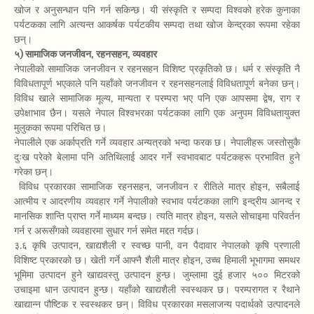
खोज र अनुसन्धान पनि गर्न सकिन्छ। यी संस्कृति र सम्पदा विश्वको हरेक कुनाका
पर्यटकका लागि अत्यन्त आकर्षक पर्यटकीय सम्पदा तथा खोज केन्द्रका रूपमा रहेका
छन्।
५) सामाजिक जनजीवन, रहनसहन, व्यवहार
नेपालीको सामाजिक जनजीवन र रहनसहन विशिष्ट प्रकृतिको छ। धर्म र संस्कृति नै
विविधतापूर्ण भएकाले पनि यहाँको जनजीवन र रहनसहनलाई विविधतापूर्ण बनेका छन्।
विविध खाले सामाजिक मूल्य, मान्यता र परम्परा भए पनि एक आपसमा द्वेष, राग र
उपेक्षाभाव छैन। यसले नेपाल विश्वभरका पर्यटकका लागि एक अनुपम विविधतायुक्त
मुलुकका रूपमा परिचित छ।
नेपालीले एक अर्काप्रति गर्ने व्यवहार अन्यत्रको भन्दा फरक छ। नेपालीहरू जस्तोसुकै
दुःख परेको बेलामा पनि अतिथिलाई आदर गर्ने स्वभावबाट पर्यटकहरू प्रभावित हुने
गरेका छन्।
विविध प्रकारका सामाजिक रहनसहन, जनजीवन र रीतिले मात्र होइन, सबैलाई
आत्मीय र आदरणीय व्यवहार गर्ने नेपालीको स्वभाव पर्यटकका लागि इन्द्रीय आनन्द र
मानसिक शान्ति प्राप्त गर्ने माध्यम बन्दछ। त्यति मात्र होइन, यसले सोचाइमा परिवर्तन
गर्न र अरूसँगको व्यवहारमा सुधार गर्न समेत मद्दत गर्दछ।
३.६ कृषि उत्पादन, खाद्यशैली र स्वच्छ पानी, वन पैदावार नेपालको कृषि प्रणाली
विशिष्ट प्रकारको छ। खेती गर्ने आफ्नै शैली मात्र होइन, उच्च हिमाली भूभागमा समथर
भूमिमा उत्पादन हुने खाद्यवस्तु उत्पादन हुन्छ। जुम्लामा दुई हजार ५०० मिटरको
उचाइमा धान उत्पादन हुन्छ। यहाँको खाद्यशैली स्वस्थकर छ। परम्परागत र रैथाने
खाद्यान्न पौष्टिक र स्वस्थकर छन्। विविध प्रकारका मसलाजन्य पदार्थको उत्पादनले