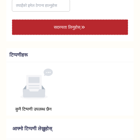
सदस्यता लिनुहोस्
टिप्पणीहरू
कुनै टिप्पणी उपलब्ध छैन
आफ्नो टिप्पणी लेख्नुहोस्