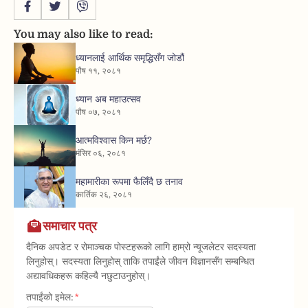
You may also like to read:
ध्यानलाई आर्थिक समृद्धिसँग जोडौं
पौष ११, २०८१
ध्यान अब महाउत्सव
पौष ०७, २०८१
आत्मविश्वास किन मर्छ?
मंसिर ०६, २०८१
महामारीका रूपमा फैलिँदै छ तनाव
कार्तिक २६, २०८१
समाचार पत्र
दैनिक अपडेट र रोमाञ्चक पोस्टहरूको लागि हाम्रो न्यूजलेटर सदस्यता
लिनुहोस्। सदस्यता लिनुहोस् ताकि तपाईंले जीवन विज्ञानसँग सम्बन्धित
अद्यावधिकहरू कहिल्यै नछुटाउनुहोस्।
तपाईंको इमेल: