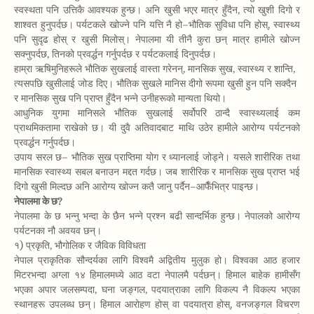
स्वस्थता पनि उत्तिकै आवश्यक हुन्छ। अनि खुसी भएर मात्र हुँदैन, त्यो खुशी दिगो र
शाश्वत हुनुपर्दछ। पर्यटकले खोज्ने पनि यत्ति नै हो–भौतिक सुविधा पनि होस्, स्वास्थ्य
पनि सुदृढ होस् र खुसी मिलोस्। नेपालमा यी तीनै कुरा छन् मात्र हामीले खोज्न
सक्नुपर्दछ, तिनको प्रवर्द्धन गर्नुपर्दछ र पर्यटकलाई दिनुपर्दछ।
हाम्रा ऋषिमुनिहरूले भौतिक सुखलाई वास्ता गरेनन्, मानसिक सुख, स्वास्थ्य र शान्ति,
त्यसपछि खुसीलाई जोड दिए। भौतिक सुखले मानिस दीगो रूपमा खुसी हुन पनि सक्दैन
र मानसिक सुख पनि प्राप्त हुँदैन भन्ने उनीहरूको मान्यता थियो।
आधुनिक युगमा मानिसले भौतिक सुखलाई सर्वोपरि ठान्दै स्वास्थ्यलाई कम
प्राथमिकतामा राखेको छ। यी दुवै अतिवादबाट माथि उठेर हामीले आरोग्य पर्यटनको
प्रवर्द्धन गर्नुपर्दछ।
उपाय सरल छ– भौतिक सुख प्राप्तिमा योग र ध्यानलाई जोड्ने। यसले शारीरिक तथा
मानसिक स्वास्थ्य सबल बनाउन मद्दत गर्दछ। जब शारीरिक र मानसिक सुख प्राप्त भई
दिगो खुसी मिल्दछ अनि आरोग्य खोज्न कतै जानु पर्दैन–आफैँभित्र पाइन्छ।
नेपालमा के छ?
नेपालमा के छ भन्नु भन्दा के छैन भन्ने प्रश्न बढी सान्दर्भिक हुन्छ। नेपालको आरोग्य
पर्यटनका नौ अवयव छन्।
१) प्रकृति, भौगोलिक र जैविक विविधता
नेपाल प्राकृतिक सौन्दर्यका लागि विश्वमै अद्वितीय मुलुक हो। विश्वका आठ हजार
मिटरभन्दा अग्ला १४ हिमालमध्ये आठ वटा नेपालमै पर्दछन्। हिमाल बाहेक हामीसँग
भएका अपार जलसम्पदा, घना जङ्गल, पदयात्राका लागि विकल्प नै विकल्प भएका
स्थानहरू उपलब्ध छन्। हिमाल आरोहण होस् वा पदयात्रा होस्, वनजङ्गल विचरण