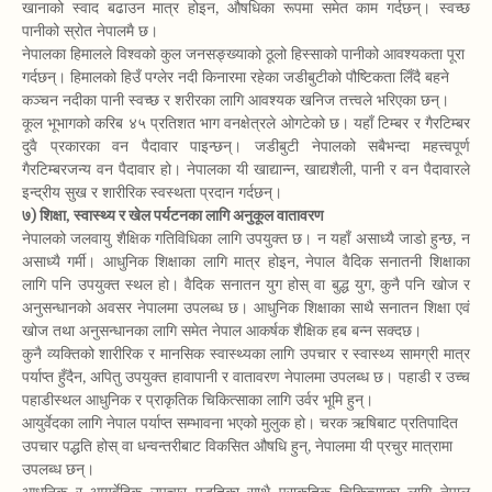
खानाको स्वाद बढाउन मात्र होइन, औषधिका रूपमा समेत काम गर्दछन्। स्वच्छ
पानीको स्रोत नेपालमै छ।
नेपालका हिमालले विश्वको कुल जनसङ्ख्याको ठूलो हिस्साको पानीको आवश्यकता पूरा
गर्दछन्। हिमालको हिउँ पग्लेर नदी किनारमा रहेका जडीबुटीको पौष्टिकता लिँदै बहने
कञ्चन नदीका पानी स्वच्छ र शरीरका लागि आवश्यक खनिज तत्त्वले भरिएका छन्।
कूल भूभागको करिब ४५ प्रतिशत भाग वनक्षेत्रले ओगटेको छ। यहाँ टिम्बर र गैरटिम्बर
दुवै प्रकारका वन पैदावार पाइन्छन्। जडीबुटी नेपालको सबैभन्दा महत्त्वपूर्ण
गैरटिम्बरजन्य वन पैदावार हो। नेपालका यी खाद्यान्न, खाद्यशैली, पानी र वन पैदावारले
इन्द्रीय सुख र शारीरिक स्वस्थता प्रदान गर्दछन्।
७) शिक्षा, स्वास्थ्य र खेल पर्यटनका लागि अनुकूल वातावरण
नेपालको जलवायु शैक्षिक गतिविधिका लागि उपयुक्त छ। न यहाँ असाध्यै जाडो हुन्छ, न
असाध्यै गर्मी। आधुनिक शिक्षाका लागि मात्र होइन, नेपाल वैदिक सनातनी शिक्षाका
लागि पनि उपयुक्त स्थल हो। वैदिक सनातन युग होस् वा बुद्ध युग, कुनै पनि खोज र
अनुसन्धानको अवसर नेपालमा उपलब्ध छ। आधुनिक शिक्षाका साथै सनातन शिक्षा एवं
खोज तथा अनुसन्धानका लागि समेत नेपाल आकर्षक शैक्षिक हब बन्न सक्दछ।
कुनै व्यक्तिको शारीरिक र मानसिक स्वास्थ्यका लागि उपचार र स्वास्थ्य सामग्री मात्र
पर्याप्त हुँदैन, अपितु उपयुक्त हावापानी र वातावरण नेपालमा उपलब्ध छ। पहाडी र उच्च
पहाडीस्थल आधुनिक र प्राकृतिक चिकित्साका लागि उर्वर भूमि हुन्।
आयुर्वेदका लागि नेपाल पर्याप्त सम्भावना भएको मुलुक हो। चरक ऋषिबाट प्रतिपादित
उपचार पद्धति होस् वा धन्वन्तरीबाट विकसित औषधि हुन्, नेपालमा यी प्रचुर मात्रामा
उपलब्ध छन्।