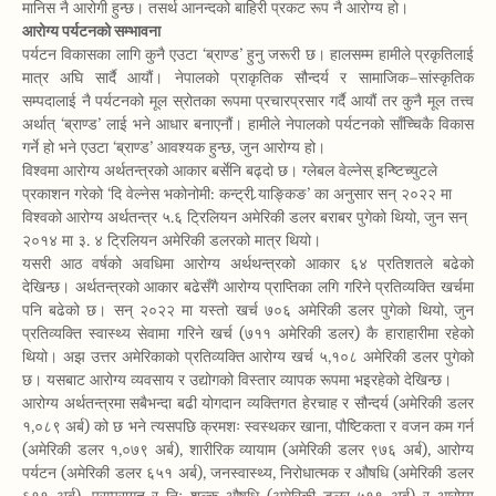
मानिस नै आरोगी हुन्छ। तसर्थ आनन्दको बाहिरी प्रकट रूप नै आरोग्य हो।
आरोग्य पर्यटनको सम्भावना
पर्यटन विकासका लागि कुनै एउटा ‘ब्राण्ड’ हुनु जरूरी छ। हालसम्म हामीले प्रकृतिलाई
मात्र अघि सार्दै आयौं। नेपालको प्राकृतिक सौन्दर्य र सामाजिक–सांस्कृतिक
सम्पदालाई नै पर्यटनको मूल स्रोतका रूपमा प्रचारप्रसार गर्दै आयौं तर कुनै मूल तत्त्व
अर्थात् ‘ब्राण्ड’ लाई भने आधार बनाएनौं। हामीले नेपालको पर्यटनको साँच्चिकै विकास
गर्ने हो भने एउटा ‘ब्राण्ड’ आवश्यक हुन्छ, जुन आरोग्य हो।
विश्वमा आरोग्य अर्थतन्त्रको आकार बर्सेनि बढ्दो छ। ग्लेबल वेल्नेस् इन्ष्टिच्युटले
प्रकाशन गरेको ‘दि वेल्नेस भकोनोमी: कन्ट्री र्‍याङ्किङ’ का अनुसार सन् २०२२ मा
विश्वको आरोग्य अर्थतन्त्र ५.६ ट्रिलियन अमेरिकी डलर बराबर पुगेको थियो, जुन सन्
२०१४ मा ३. ४ ट्रिलियन अमेरिकी डलरको मात्र थियो।
यसरी आठ वर्षको अवधिमा आरोग्य अर्थथन्त्रको आकार ६४ प्रतिशतले बढेको
देखिन्छ। अर्थतन्त्रको आकार बढेसँगै आरोग्य प्राप्तिका लगि गरिने प्रतिव्यक्ति खर्चमा
पनि बढेको छ। सन् २०२२ मा यस्तो खर्च ७०६ अमेरिकी डलर पुगेको थियो, जुन
प्रतिव्यक्ति स्वास्थ्य सेवामा गरिने खर्च (७११ अमेरिकी डलर) कै हाराहारीमा रहेको
थियो। अझ उत्तर अमेरिकाको प्रतिव्यक्ति आरोग्य खर्च ५,१०८ अमेरिकी डलर पुगेको
छ। यसबाट आरोग्य व्यवसाय र उद्योगको विस्तार व्यापक रूपमा भइरहेको देखिन्छ।
आरोग्य अर्थतन्त्रमा सबैभन्दा बढी योगदान व्यक्तिगत हेरचाह र सौन्दर्य (अमेरिकी डलर
१,०८९ अर्ब) को छ भने त्यसपछि क्रमशः स्वस्थकर खाना, पौष्टिकता र वजन कम गर्न
(अमेरिकी डलर १,०७९ अर्ब), शारीरिक व्यायाम (अमेरिकी डलर ९७६ अर्ब), आरोग्य
पर्यटन (अमेरिकी डलर ६५१ अर्ब), जनस्वास्थ्य, निरोधात्मक र औषधि (अमेरिकी डलर