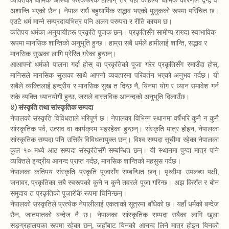
व्यक्तिका धार्मिक आस्था फरकफरक होलान् तर यहाँ कहिल्यै धार्मिक कारणले द्वन्द्व वा
अशान्ति भएको छैन। नेपाल सधैं बहुधार्मिक सद्भाव भएको मुलुकको रूपमा परिचित छ।
एउटै धर्म मान्ने सम्प्रदायभित्र पनि अलग परम्परा र रीति कायम छ।
कतिपय धर्मका अनुयायीहरू प्रकृति पूजक छन्। प्रकृतिसँग सामीप्य राख्दा स्वाभाविक
रूपमा मानसिक शान्तिको अनुभूति हुन्छ। हाम्रा सबै धर्मले हामीलाई शान्ति, सद्भाव र
मानसिक सुखका लागि प्रेरित गरेका हुन्छन्।
आआफ्नो धर्मको पालना गर्दा होस् वा प्रकृतिको पूजा गरेर प्रकृतिसँग रमाउँदा होस्,
मानिसले मानसिक सुखका साथै आफ्नो व्यवहारमा परिवर्तन भएको अनुभव गर्दछ। यी
सबैले व्यक्तिलाई इन्द्रीय र मानसिक सुख त दिन्छ नै, यिनमा योग र ध्यान समावेश गर्न
सके व्यक्ति ध्यानयोगी हुन्छ, जसले वास्तविक आनन्दको अनुभूति दिलाउँछ।
४) संस्कृति तथा सांस्कृतिक सम्पदा
नेपालको संस्कृति विविधताले भरिपूर्ण छ। नेपालका विभिन्न स्थानमा वर्षैभरि कुनै न कुनै
सांस्कृतिक पर्व, उत्सव वा कार्यक्रम भइरहेका हुन्छन्। संस्कृति मात्र होइन, नेपालका
सांस्कृतिक सम्पदा पनि उत्तिकै विविधतायुक्त छन्। विश्व सम्पदा सूचीमा रहेका नेपालका
कुल १० मध्ये आठ सम्पदा संस्कृतिसँगै सम्बन्धित छन्। यी स्थानमा पुग्दा मात्र पनि
व्यक्तिले इन्द्रीय आनन्द प्राप्त गर्दछ, मानसिक शान्तिको महसुस गर्दछ।
नेपालका कतिपय संस्कृति प्रकृति पूजासँग सम्बन्धित छन्। पृथ्वीमा उपलब्ध पक्षी,
जनावर, प्रकृतिका सबै स्वरूपको कुनै न कुनै तवरले पूजा गरिन्छ। अझ किराँत र बोन
समुदाय त प्रकृतिको पूजारीकै रूपमा चिनिन्छन्।
नेपालको संस्कृतिले प्रत्येक नेपालीलाई एकताको सूत्रमा बाँधेको छ। यहाँ धर्मको बन्देज
छैन, जातपातको बन्देज नै छ। नेपालका सांस्कृतिक सम्पदा सबैका लागि खुला
सङ्ग्रहालयका रूपमा रहेका छन्, जहाँबाट यिनको आनन्द लिने मात्र होइन यिनको