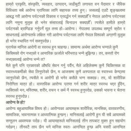
हाम्रो प्रकृति, संस्कृति, व्यवहार, उत्पादन, जडीबुटी लगायत वन पैदावार र जैविक
विविधता सबै आरोग्य प्राप्तिका लागि सहायक तत्त्व हुन्। जसलाई एउटै शृङ्खलामा
आबद्ध गरी आरोग्य पर्यटनको विकास र प्रवर्द्धन गर्न सक्दछौँ र नेपाल आरोग्य पर्यटनका
लागि नमुना मुलुक हो भनेर संसारलाई चिनाउन सक्दछौँ। त्यसैले हामीले हाम्रो
पर्यटनको ब्राण्डिङ गर्नुपर्ने मूल तत्त्व हो–आरोग्य। नेपालमा उपलब्ध सम्पूर्ण स्रोत र
साधनलाई आरोग्यतर्फ लक्षित गरी आरोग्य पर्यटनका लागि नेपाल विश्वको अग्रणी मुलुक
हो भनेर स्थापित गर्न सक्नुपर्दछ।
प्रत्येक मानिस आरोगी वा स्वस्थ हुन चाहन्छ। सामान्य अर्थमा आरोग्य भन्नाले कुनै
किसिमको रोग नभएको र आन्तरिक ऊर्जाले भरिभराउ भन्ने बुझिन्छ। तर, कस्तो रोग
नभएकालाई आरोग्य भन्ने त?
मैले कुनै पनि प्रकारको औषधि सेवन गर्नु पर्दैन, मैले अहिलेसम्म कुनै चिकित्सक वा
स्वास्थ्यकर्मीको सेवा लिनुपरेको छैन, म आजसम्म कुनै अस्पताल वा स्वास्थ्य केन्द्रमा
जानुपरेको छैन, त्यसैले म आरोगी हो भनेर कसैले भन्न सक्दछ। तर, यो शारीरिक
निरोगिता मात्र हो। वास्तविक आरोग्य प्राप्त गर्न शरीर मात्र स्वस्थ भएर हुँदैन,
व्यक्तिको मन, मस्तिष्क, शरीर, वचन र कर्म नै स्वस्थ हुनुपर्दछ, उसको भावना र चेतना
स्वस्थ हुनुपर्दछ।
आरोग्य के हो?
आरोग्य बहुआयामिक विषय हो। आरोग्यका आयामहरू शारीरिक, मानसिक, वातावरणीय,
सामाजिक, भावनात्मक र आध्यात्मिक हुन्छन्। मानिसलाई आरोगी हुन यी सबै आयामको
सन्तुलन आवश्यक पर्दछ। यी आयामहरूले मानिसलाई तीन तापबाट मुक्त हुन सहयोग
गर्दछन्। तीनवटै ताप छैन भने मानिस स्वतः आनन्दित हुन्छ अनि यसरी आनन्दित