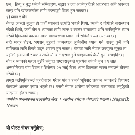
छन्। हिन्दू र बुद्ध धर्मको सम्मिश्रण, सद्भाव र एक अर्काप्रतिको आदरभाव अनि अपनत्व
मात्र पनि खोजकर्ताका लागि महत्त्वपूर्ण विषय हुन सक्दछ।
९) ध्यान र योग
नेपाल त्यस्तो मुलुक हो जहाँ ध्यानको उत्पत्ति भएको थियो, ध्यानी र योगीको बासस्थान
रहेको थियो, जहाँ योग र ध्यानका लागि शान्त र स्वच्छ वातावरण अनि ऋषिमुनिले ध्यान
गरेको हिमालको काखमा शान्त वातावरणमा ध्यान गर्न सकिने स्थल उपलब्ध छ।
यति मात्र होइन, भगवान् बुद्धको जन्मस्थल लुम्बिनीमा ध्यान गर्न पाउनु कुनै पनि
व्यक्तिका लागि विरलै पाइने अवसर हुन सक्छ। योगका लागि नेपाल उपयुक्त मुलुक हो।
यहाँको हावापानी र वातावरणले योगबाट प्राप्त हुने फाइदालाई कैयौं गुणा बढाइदिन्छ।
योग र ध्यानको महत्त्व बुझेरै संयुक्त राष्ट्रसङ्घले प्रत्येक वर्षको जून २१ लाई
अन्तर्राष्ट्रिय योग दिवस र डिसेम्बर २१ लाई विश्व ध्यान दिवसका रूपमा मनाउने घोषणा
गरेको छ।
हाम्रा ऋषिमुनिहरूले प्रतिपादन गरेका योग र हाम्रो भूमिबाट उत्पन्न ध्यानलाई विश्वभर
फैलाउने अवसर प्राप्त भएको छ। यसरी नेपाल आरोग्य पर्यटनका माध्यमबाट समृद्धिको
यात्रामा हिँड्न सक्छ।
नागरिक अनलाइनमा प्रकाशित लेख ।
आरोग्य पर्यटनः नेपालको गन्तव्य | Nagarik
News
यो पोस्ट सेयर गर्नुहोस्
: