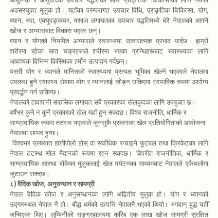
आधुनिक र आयुर्वेदिक उपचार पद्धतिका साथै प्राकृतिक चिकित्साका लागि नेपाल
अवसरयुक्त मुलुक हो। यहाँका परम्परागत उपचार विधि, प्राकृतिक चिकित्सा, योग,
ध्यान, स्पा, एक्युपङ्कचर, मसाज लगायतका उपचार पद्धतिमध्ये धेरै नेपालको आफ्नै
खोज र अभ्यासबाट विकास भएका छन्।
ध्यान र योगको नियमित अभ्यासले स्वास्थ्यमा सकारात्मक प्रभाव पार्दछ। हाम्रो
शरीरमा रहेका सात चक्रहरूले शरीरमा भएका ग्रन्थिहरूबाट स्वास्थ्यका लागि
आवश्यक विभिन्न किसिमका हर्मोन उत्पादन गर्दछन्।
यसरी योग र ध्यानले मानिसको स्वास्थ्यमा प्रत्यक्ष भूमिका खेल्ने भएकाले नेपालमा
उपलब्ध हुने स्वास्थ्य सेवामा योग र ध्यानलाई जोड्न सकिएमा स्वभाविक रूपमा आरोग्य
प्रवर्द्धन गर्न सकिन्छ।
नेपालको हावापानी साहसिक लगायत सबै प्रकारका खेलकुदका लागि उपयुक्त छ।
वर्षैभर कुनै न कुनै प्रकारको खेल यहाँ हुन सक्दछ। विश्व राजनीति, धार्मिक र
साम्प्रदायिक रूपमा तटस्थ भएकाले जुनसुकै प्रकारका खेल प्रतियोगिताको आयोजना
नेपालमा सम्भव हुन्छ।
विश्वभर प्रख्यात हात्तीपोलो होस् वा सर्वाधिक रुचाइने फूटबल तथा क्रिकेटका लागि
नेपाल तटस्थ खेल मैदानको रूपमा रहन सक्दछ। विपरीत राजनीतिक, धार्मिक र
साम्प्रदायिक आस्था बोकेका मुलुकलाई खेल पर्यटनका माध्यमबाट नेपालले एकैथलोमा
जुटाउन सक्दछ।
८) वैदिक खोज, अनुसन्धान र सामग्री
नेपाल वैदिक खोज र अनुसन्धानका लागि अद्वितीय मुलुक हो। योग र ध्यानको
उद्गमस्थल नेपाल नै हो। बौद्ध धर्मको उत्पत्ति नेपालमै भएको थियो। भगवान् बुद्ध यहीँ
जन्मिएका थिए। लुम्बिनीको सङ्ग्रहालयमा करिब एक लाख खोज सामग्री सुरक्षित