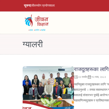
सूचना
|
जीवनयाेग प्रयाेगशाला
ग्यालरी
राजदूतहरूका लाग
२२
तस्वीर
१२ माघ, २०८२
नवनियुक्त राजदूतहरूका लागि ‘स्
बताउनुभयो । तनाव व्यवस्थापन गर्
यसलाई संसारभर पुर्याई आरोग्य प
महावाणिज्यदूतहरू र प्रतिष्ठान