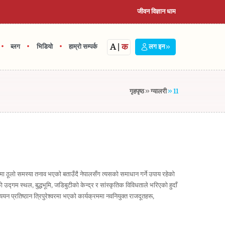
जीवन विज्ञान धाम
A
|
क
•
•
•
ब्लग
भिडियो
हाम्रो सम्पर्क
लग इन
गृहपृष्ठ
ग्यालरी
11
्वमा ठूलो समस्या तनाव भएको बताउँदै नेपालसँग त्यसको समाधान गर्ने उपाय रहेको
ो उद्गम स्थल, बुद्धभूमि, जडिबुटीको केन्द्र र सांस्कृतिक विविधताले भरिएको हुदाँ
यन प्रतिष्ठान त्रिपुरेश्वरमा भएको कार्यक्रममा नवनियुक्त राजदूतहरू,