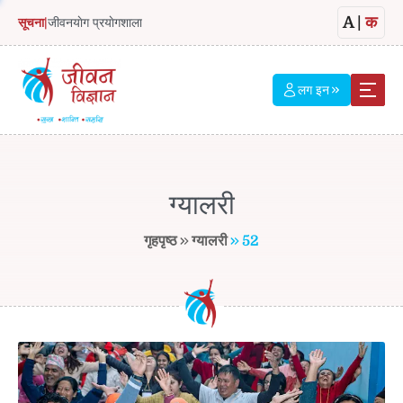
A
|
क
सूचना
|
जीवनयाेग प्रयाेगशाला
लग इन
ग्यालरी
गृहपृष्ठ
ग्यालरी
52