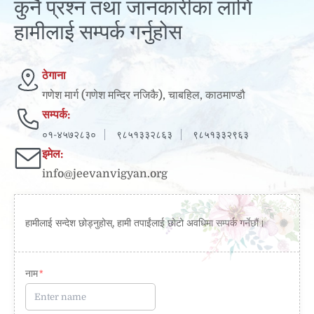
कुनै प्रश्न तथा जानकारीका लागि
हामीलाई सम्पर्क गर्नुहोस
ठेगाना
गणेश मार्ग (गणेश मन्दिर नजिकै), चाबहिल, काठमाण्डौ
सम्पर्क:
०१-४५७२८३०
९८५१३३२८६३
९८५१३३२९६३
इमेल:
info@jeevanvigyan.org
हामीलाई सन्देश छोड्नुहोस्, हामी तपाईंलाई छोटो अवधिमा सम्पर्क गर्नेछौं।
नाम