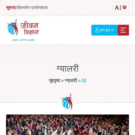
A
|
क
सूचना
|
जीवनयाेग प्रयाेगशाला
लग इन
ग्यालरी
गृहपृष्ठ
ग्यालरी
51