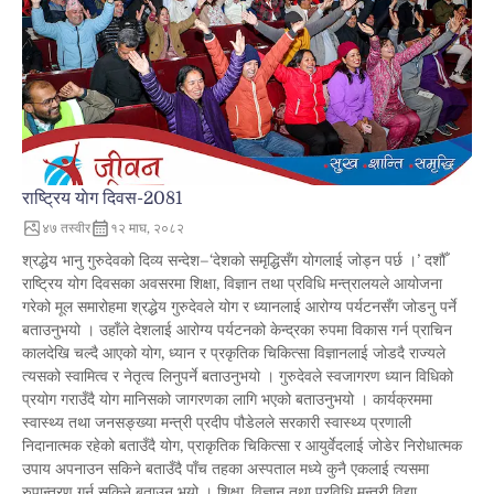
राष्ट्रिय याेग दिवस-2081
४७
तस्वीर
१२ माघ, २०८२
श्रद्धेय भानु गुरुदेवको दिव्य सन्देश–‘देशको समृद्धिसँग योगलाई जोड्न पर्छ ।’ दशौँ
राष्ट्रिय योग दिवसका अवसरमा शिक्षा, विज्ञान तथा प्रविधि मन्त्रालयले आयोजना
गरेको मूल समारोहमा श्रद्धेय गुरुदेवले योग र ध्यानलाई आरोग्य पर्यटनसँग जोडनु पर्ने
बताउनुभयो । उहाँले देशलाई आरोग्य पर्यटनको केन्द्रका रुपमा विकास गर्न प्राचिन
कालदेखि चल्दै आएको योग, ध्यान र प्रकृतिक चिकित्सा विज्ञानलाई जोडदै राज्यले
त्यसको स्वामित्व र नेतृत्व लिनुपर्ने बताउनुभयो । गुरुदेवले स्वजागरण ध्यान विधिको
प्रयोग गराउँदै योग मानिसको जागरणका लागि भएको बताउनुभयो । कार्यक्रममा
स्वास्थ्य तथा जनसङ्ख्या मन्त्री प्रदीप पौडेलले सरकारी स्वास्थ्य प्रणाली
निदानात्मक रहेको बताउँदै योग, प्राकृतिक चिकित्सा र आयुर्वेदलाई जोडेर निरोधात्मक
उपाय अपनाउन सकिने बताउँदै पाँच तहका अस्पताल मध्ये कुनै एकलाई त्यसमा
रुपान्तरण गर्न सकिने बताउनु भयो । शिक्षा, विज्ञान तथा प्रविधि मन्त्री विद्या